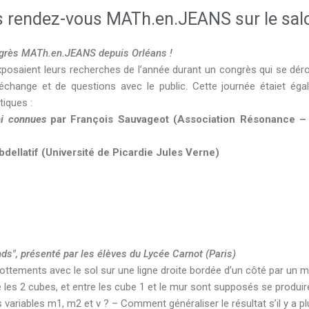
s rendez-vous MATh.en.JEANS sur le sal
ngrès MATh.en.JEANS depuis Orléans !
xposaient leurs recherches de l’année durant un congrès qui se dér
échange et de questions avec le public. Cette journée étaiet éga
iques :
ni connues
par François Sauvageot (Association Résonance –
dellatif (Université de Picardie Jules Verne)
s", présenté par les élèves du Lycée Carnot (Paris)
ements avec le sol sur une ligne droite bordée d’un côté par un mur.
e les 2 cubes, et entre les cube 1 et le mur sont supposés se produir
variables m1, m2 et v ? – Comment généraliser le résultat s’il y a