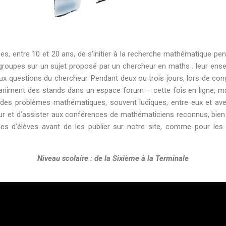
, entre 10 et 20 ans, de s’initier à la recherche mathématique pen
s groupes sur un sujet proposé par un chercheur en maths ; leur ensei
x questions du chercheur. Pendant deux ou trois jours, lors de cong
niment des stands dans un espace forum – cette fois en ligne, ma
 des problèmes mathématiques, souvent ludiques, entre eux et ave
eur et d’assister aux conférences de mathématiciens reconnus, bien 
cles d’élèves avant de les publier sur notre site, comme pour le
Niveau scolaire : de la Sixième à la Terminale