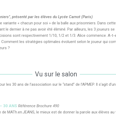
iers", présenté par les élèves du Lycée Carnot (Paris)
 variante « chacun pour soi » de la balle aux prisonniers. Dans cette v
nt le dernier à ne pas avoir été éliminé. Par ailleurs, les 3 joueurs se
écisions sont respectivement 1/10, 1/2 et 1/3. Alice commence. A-t-el
? – Comment les stratégies optimales évoluent selon le joueur qui co
eurs ?
Vu sur le salon
les 30 ans de l’association sur le “stand” de l’APMEP. Il s’agit d’un 
– 30 ANS
Référence Brochure 490
ie de MATh.en.JEANS, le mieux est de donner la parole aux élèves au t