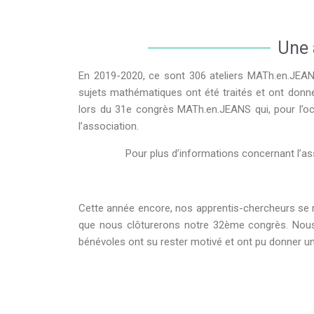
Une 
En 2019-2020, ce sont 306 ateliers MATh.en.JEANS 
sujets mathématiques ont été traités et ont donné l
lors du 31e congrès MATh.en.JEANS qui, pour l’occ
l’association.
Pour plus d’informations concernant l’ass
Cette année encore, nos apprentis-chercheurs se ret
que nous clôturerons notre 32ème congrès. Nous 
bénévoles ont su rester motivé et ont pu donner u