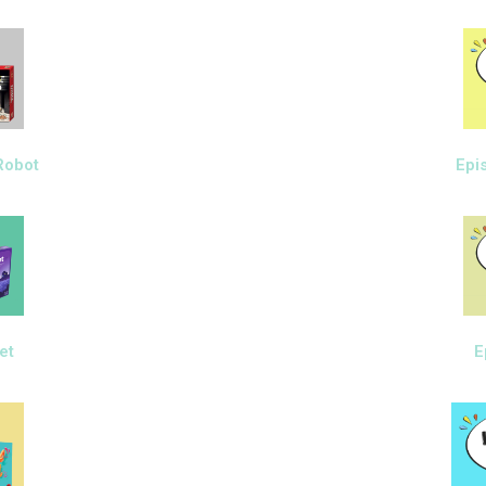
Robot
Epi
et
E