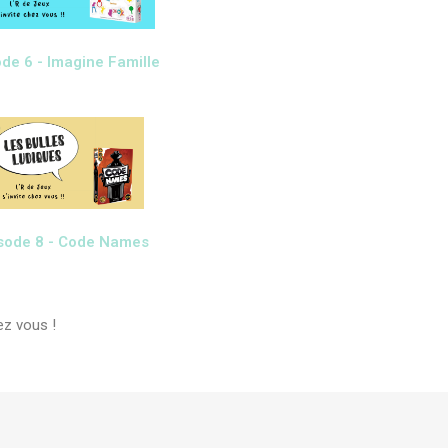
de 6 - Imagine Famille
sode 8 - Code Names
ez vous !