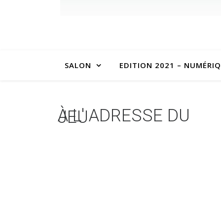
SALON
EDITION 2021 – NUMÉRI
À L' ADRESSE DU
JEU